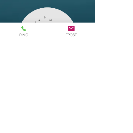
RING
EPOST
Stålbalk IPE
Hitta till oss
Skepptuna Borgen 265
19593 Märsta