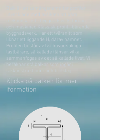
Balk är ett samlingsnamn för profiler
utvecklade med avsikten att bära
mekanisk last i byggnadsverk, fordon
och maskiner. Klassisk profil i bärande
byggnadsverk. Har ett tvärsnitt som
liknar ett liggande H, därav namnet.
Profilen består av två huvudsakliga
lastbärare, så kallade flänsar, vilka
sammanfogas av det så kallade livet. Vi
beräknar stålbalkar som ingår i
takkonstruktioner och bjälklag.
Klicka på balken för mer
iformation