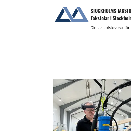
STOCKHOLMS TAKST
Takstolar i Stockho
Din takstolsleverantör
Till