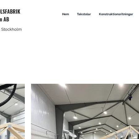
OLSFABRIK
Hem
Takstolar
Konstruktionsritningar
lm AB
 i Stockholm
Tillverkning
verkning av takstolar sker på fabriken utanför Arlanda.Vi h
modern utrustning för tillverkning