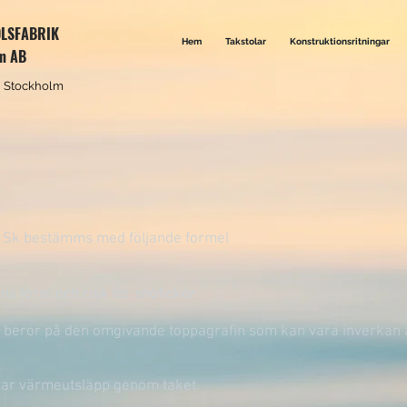
OLSFABRIK
Hem
Takstolar
Konstruktionsritningar
lm AB
 i Stockholm
e Sk bestämms med följande formel
s form och risk för snöfickor
 beror på den omgivande toppagrafin som kan vara inverkan
ktar värmeutsläpp genom taket.