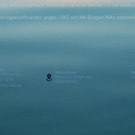
rån snölast på mark.Snölasten varierar mellan 1,0 vid västkus
eringskoefficienter anges i EKS och NA-Bilagan (NA= nationella
ER:
Hitta till oss
Ta
 7:00 - 16:00
Skepptuna Borgen 265
Or
00 - 12:00
19593 Märsta
ndag: Stängt