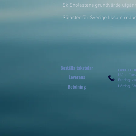
Sk Snölastens grundvärde utgår f
Sölaster för Sverige liksom reduc
Beställa takstolar
ÖPPETTID
Mån - Tors:
Leverans
​​Fredag: 7:
Betalning
Lördag, Sö