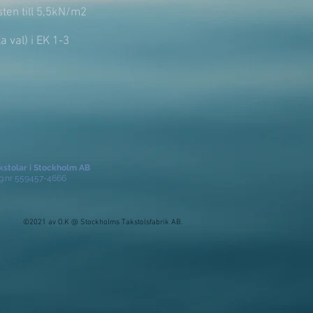
ten till 5,5kN/m2
 val) i EK 1-3
kstolar i Stockholm AB
g.nr 559457-4666
©2021 av O.K @ Stockholms Takstolsfabrik AB.