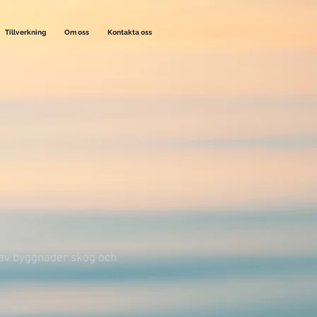
Tillverkning
Om oss
Kontakta oss
 av byggnader skog och