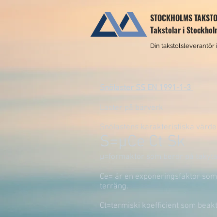
STOCKHOLMS TAKST
Takstolar i Stockho
Din takstolsleverantör
Snölaster SS EN 1991-1-3
Laster på bärverk
Snölastens karakteristiska värd
S=μCe Ct Sk
μ=formaktor som beror på takytan
Ce= är en exponeringsfaktor som
terräng.
Ct=termiski koefficient som bea