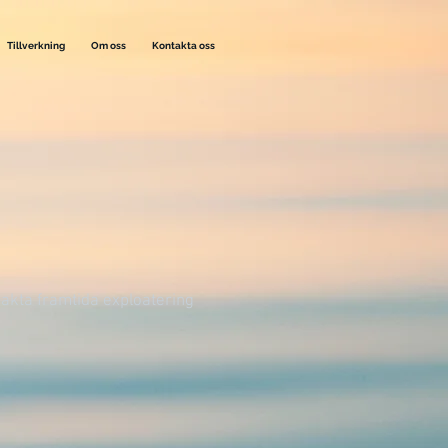
Tillverkning
Om oss
Kontakta oss
akta framtida exploatering