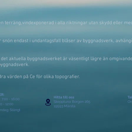
pen terräng,vindexponerad i alla riktningar utan skydd eller med
r snön endast i undantagsfall blåser av byggnadsverk, avhäng
 det aktuella byggnadsverket är väsentligt lägre än omgivande
 byggnadsverk.
ra värden på Ce för olika topografier.
ER:
Hitta till oss
Ta
 7:00 - 16:00
Skepptuna Borgen 265
Or
00 - 12:00
19593 Märsta
ndag: Stängt