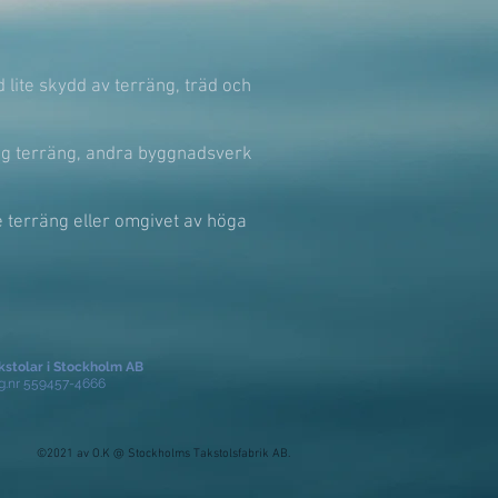
 lite skydd av terräng, träd och
ig terräng, andra byggnadsverk
 terräng eller omgivet av höga
kstolar i Stockholm AB
g.nr 559457-4666
©2021 av O.K @ Stockholms Takstolsfabrik AB.