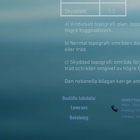
Skyddadc 1.2
a) Vindutsatt topografi: plan, öp
högre byggnadsverk.
b) Normal topografi: områden dä
eller träd.
c) Skyddad topografi: område för
träd och/eller omgivet av högre
Den nationella bilagan kan ge and
Beställa takstolar
ÖPPETTID
Mån - Tors:
Leverans
​​Fredag: 7:
Betalning
Lördag, Sö