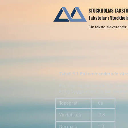
STOCKHOLMS TAKST
Takstolar i Stockho
Din takstolsleverantör
Tabell 5.1 Rekommenderade värde
ExponeringsfaktornCe bör använda
kring byggplatsen. Ce bör tilldela
Topografi Ce
Vindutsatta 0.8
Normalb 1.0