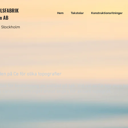
OLSFABRIK
Hem
Takstolar
Konstruktionsritningar
lm AB
 i Stockholm
n på Ce för olika topografier
s för bestämning av snölast på tak. Vid val av Ce bör man be
s värdet 1.0 om inget annat anges för aktuell topografi.